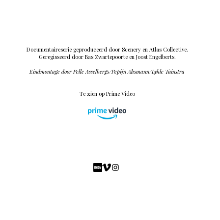
Documentaireserie geproduceerd door Scenery en Atlas Collective.
Geregisseerd door Bas Zwartepoorte en Joost Engelberts.
Eindmontage door Pelle Asselbergs/Pepijn Ahsmann/Lykle Tuinstra
Te zien op Prime Video
AS FEATURED ON
AS FEATURED ON