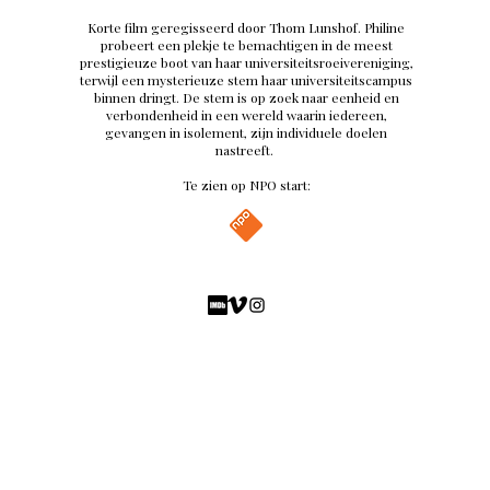
Korte film geregisseerd door Thom Lunshof. Philine
probeert een plekje te bemachtigen in de meest
prestigieuze boot van haar universiteitsroeivereniging,
terwijl een mysterieuze stem haar universiteitscampus
binnen dringt. De stem is op zoek naar eenheid en
verbondenheid in een wereld waarin iedereen,
gevangen in isolement, zijn individuele doelen
nastreeft.
Te zien op NPO start:
AS FEATURED ON
AS FEATURED ON