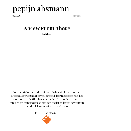
pepijn ahsmann
editor
contact
A View From Above
Editor
Documentaire onder de regie van Dylan Werkman over een
astronaut op weg naar boven, begeleid door metaforen van het
leven beneden. De film laat de emotionele complexiteit van de
reis zien en roept vragen op over een breder collectief bewustzijn
over de plek waar wij allemaal leven.
Te zien op NPO start: